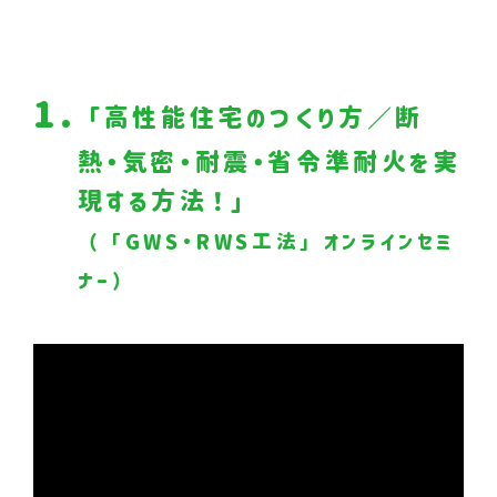
1.
「高性能住宅のつくり方／断
熱・気密・耐震・省令準耐火を実
現する方法！」
（「GWS・RWS工法」オンラインセミ
ナー）