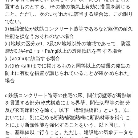
置するものとする。)その他の換気上有効な措 置を講じる
こと。ただし、次のいずれかに該当する場合は、この限り
でない。
(i) 当該部位が鉄筋コンクリート造等であるなど躯体の耐久
性能を損なうおそれのない場合
(ii) 地域の区分が1、2及び3地域以外の地域であって、防湿
層が0.144m2・s・Pa/ng以上の透湿抵抗を有 する場合
(iii) aの(iii)に該当する場合
(iv) (i)から(iii)までに掲げるものと同等以上の結露の発生の
防止に有効な措置が講じられていることが確か められた
場合
c 鉄筋コンクリート造等の住宅の床、間仕切壁等が断熱層
を貫通する部分(乾式構造による界壁、間仕切壁等の部 分
及び玄関床部分を除く。以下「構造熱橋部」という。)に
おいては、別に定める断熱補強(熱橋に断熱材等を補う こ
とにより断熱性能を強化することをいう。以下同じ。)
を、基準値以上行うこと。ただし、建設地の気象データを