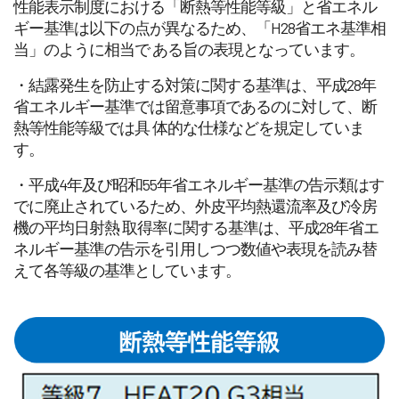
性能表示制度における「断熱等性能等級」と省エネル
ギー基準は以下の点が異なるため、「H28省エネ基準相
当」のように相当で ある旨の表現となっています。
・結露発生を防止する対策に関する基準は、平成28年
省エネルギー基準では留意事項であるのに対して、断
熱等性能等級では具 体的な仕様などを規定していま
す。
・平成4年及び昭和55年省エネルギー基準の告示類はす
でに廃止されているため、外皮平均熱還流率及び冷房
機の平均日射熱 取得率に関する基準は、平成28年省エ
ネルギー基準の告示を引用しつつ数値や表現を読み替
えて各等級の基準としています。