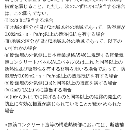
措置を講じること。ただし、次のいずれかに該当する場合
は、この限りでない。
(i) 1bの(i)に該当する場合
(ii) 地域の区分が1及び2地域以外の地域であって、防湿層が
0.082m2・s・Pa/ng以上の透湿抵抗を有する場合
(iii) 地域の区分が1及び2地域以外の地域であって、以下の
いずれかの場合
(a) 断熱層の外気側に日本産業規格A5416に規定する軽量気
泡コンクリートパネル(ALCパネル)又はこれ と同等以上の
断熱性及び吸湿性を有する材料を用いる場合であって、防
湿層が0.019m2・s・Pa/ng以上の透湿抵抗を有する場合
(b) 断熱層の外気側に(a)と同等以上の措置を講ずる場合
(iv) 2aの(i)又は(iv)に該当する場合
(v) (i)から(iv)までに掲げるものと同等以上の結露の発生の
防止に有効な措置が講じられていることが確か められた
場合
c 鉄筋コンクリート造等の構造熱橋部においては、断熱補