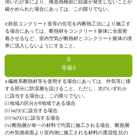
用いた計算により、構造熱橋部に結露が発生しないことが
確かめられた場合にあっては、この限りでない。
d 鉄筋コンクリート造等の住宅を内断熱工法により施工す
る場合にあっては、断熱材をコンクリート躯体に全面密
着させるなど、室内空気が断熱材とコンクリート躯体の境
界に流入しないようにすること。
②
等級6
a 繊維系断熱材等を使用する場合にあっては、外気等に接
する部分に防湿層を設けること。ただし、次のいずれか
に該当する場合は、この限りでない。
(i) 地域の区分が8地域である場合
(ii) 1aの(i)に該当する場合
(iii) 1aの(ii)に該当する場合
(iv) 断熱層が単一の材料で均質に施工される場合、断熱層
の外気側表面より室内側に施工される材料の透湿抵 抗の