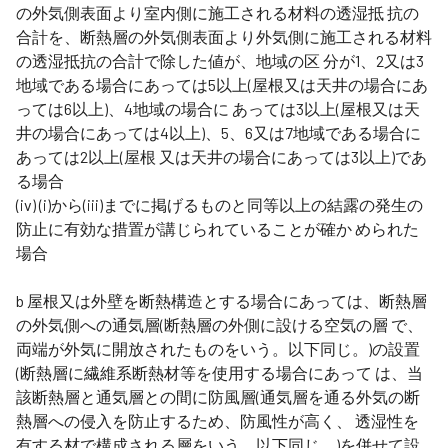
の外気側表面より室内側に施工される材料の透湿抵 抗の
合計を、断熱層の外気側表面より外気側に施工される材料
の透湿抵抗の合計で除した値が、地域の区 分が1、2又は3
地域である場合にあっては5以上(屋根又は天井の場合にあ
っては6以上)、4地域の場合に あっては3以上(屋根又は天
井の場合にあっては4以上)、5、6又は7地域である場合に
あっては2以上(屋根 又は天井の場合にあっては3以上)であ
る場合
(iv) (i)から(iii)までに掲げるものと同等以上の結露の発生の
防止に有効な措置が講じられていることが確か められた
場合
b 屋根又は外壁を断熱構造とする場合にあっては、断熱層
の外気側への通気層(断熱層の外側に設ける空気の層 で、
両端が外気に開放されたものをいう。以下同じ。)の設置
(断熱層に繊維系断熱材等を使用する場合にあって は、当
該断熱層と通気層との間に防風層(通気層を通る外気の断
熱層への侵入を防止するため、防風性が高く、 透湿性を
有する材で構成される層をいう。以下同じ。)を併せて設