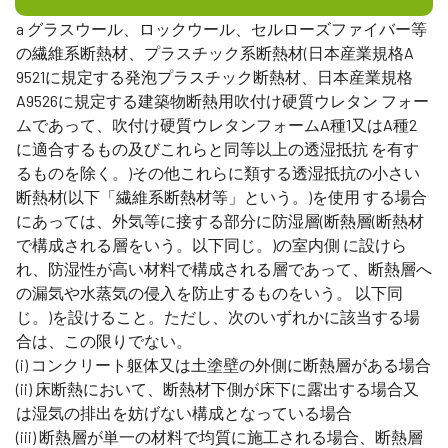
a グラスウール、ロックウール、セルローズファイバー等
の繊維系断熱材、プラスチック系断熱材(日本産業規格A
9521に規定する発泡プラスチック断熱材、日本産業規格
A9526に規定する建築物断熱用吹付け硬質ウレタン フォー
ムであって、吹付け硬質ウレタンフォームA種1又はA種2
に適合するもの及びこれらと同等以上の透湿抵抗 を有す
るものを除く。)その他これらに類する透湿抵抗の小さい
断熱材(以下「繊維系断熱材等」という。)を使用 する場合
にあっては、外気等に接する部分に防湿層(断熱層(断熱材
で構成される層をいう。以下同じ。)の室内側 に設けら
れ、防湿性が高い材料で構成される層であって、断熱層へ
の漏気や水蒸気の侵入を防止するものをいう。 以下同
じ。)を設けること。ただし、次のいずれかに該当する場
合は、この限りでない。
(i) コンクリート躯体又は土塗壁の外側に断熱層がある場合
(ii) 床断熱において、断熱材下側が床下に露出する場合又
は湿気の排出を妨げない構成となっている場合
(iii) 断熱層が単一の材料で均質に施工される場合、断熱層