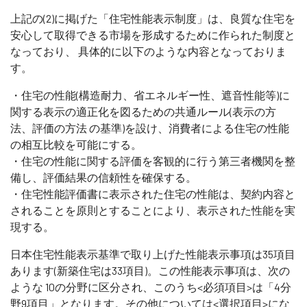
上記の(2)に掲げた「住宅性能表示制度」は、良質な住宅を
安心して取得できる市場を形成するために作られた制度と
なっており、 具体的に以下のような内容となっておりま
す。
・住宅の性能(構造耐力、省エネルギー性、遮音性能等)に
関する表示の適正化を図るための共通ルール(表示の方
法、評価の方法 の基準)を設け、消費者による住宅の性能
の相互比較を可能にする。
・住宅の性能に関する評価を客観的に行う第三者機関を整
備し、評価結果の信頼性を確保する。
・住宅性能評価書に表示された住宅の性能は、契約内容と
されることを原則とすることにより、表示された性能を実
現する。
日本住宅性能表示基準で取り上げた性能表示事項は35項目
あります(新築住宅は33項目)。この性能表示事項は、次の
ような 10の分野に区分され、このうち<必須項目>は「4分
野9項目」となります。その他については<選択項目>にな