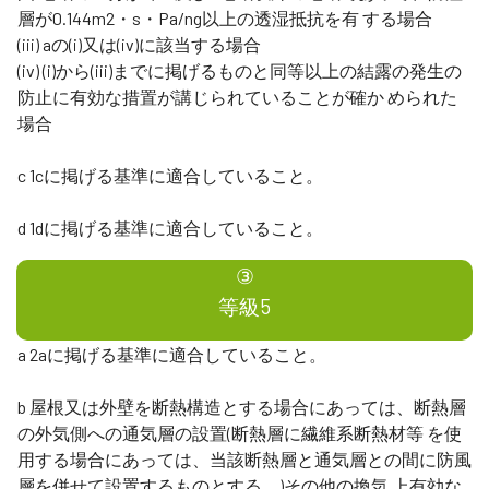
層が0.144m2・s・Pa/ng以上の透湿抵抗を有 する場合
(iii) aの(i)又は(iv)に該当する場合
(iv) (i)から(iii)までに掲げるものと同等以上の結露の発生の
防止に有効な措置が講じられていることが確か められた
場合
c 1cに掲げる基準に適合していること。
d 1dに掲げる基準に適合していること。
③
等級5
a 2aに掲げる基準に適合していること。
b 屋根又は外壁を断熱構造とする場合にあっては、断熱層
の外気側への通気層の設置(断熱層に繊維系断熱材等 を使
用する場合にあっては、当該断熱層と通気層との間に防風
層を併せて設置するものとする。)その他の換気 上有効な