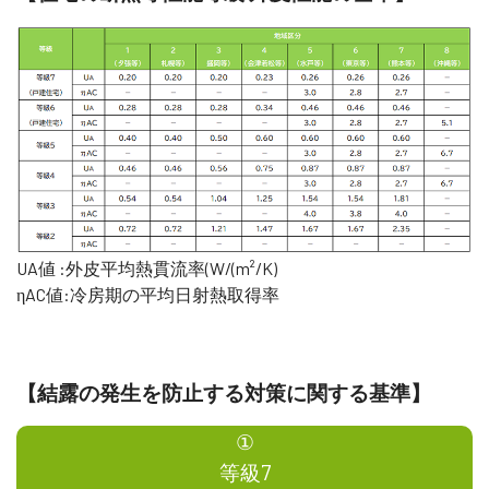
UA値 :外皮平均熱貫流率(W/(m²/K)
ηAC値:冷房期の平均日射熱取得率
【結露の発生を防止する対策に関する基準】
①
等級7