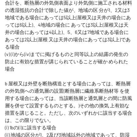
合計を、断熱層の外気側表面より外気側に施工される材料
の透湿抵抗の合計で除した値が、地域の区 分が1、2又は3
地域である場合にあっては5以上(屋根又は天井の場合にあ
っては6以上)、4地域の場合に あっては3以上(屋根又は天
井の場合にあっては4以上)、5、6又は7地域である場合に
あっては2以上(屋根 又は天井の場合にあっては3以上)であ
る場合
(v) (i)から(iv)までに掲げるものと同等以上の結露の発生の
防止に有効な措置が講じられていることが確か められた
場合
b 屋根又は外壁を断熱構造とする場合にあっては、断熱層
の外気側への通気層の設置(断熱層に繊維系断熱材等 を使
用する場合にあっては、当該断熱層と通気層との間に防風
層を併せて設置するものとする。)その他の換気 上有効な
措置を講じること。ただし、次のいずれかに該当する場合
は、この限りでない。
(i) 1bの(i)に該当する場合
(ii) 地域の区分が1、2及び3地域以外の地域であって、防湿