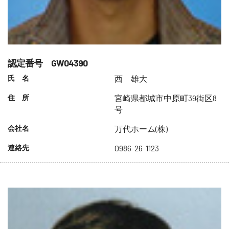
認定番号 GW04390
氏 名
西 雄大
住 所
宮崎県都城市中原町39街区8
号
会社名
万代ホーム(株)
連絡先
0986-26-1123