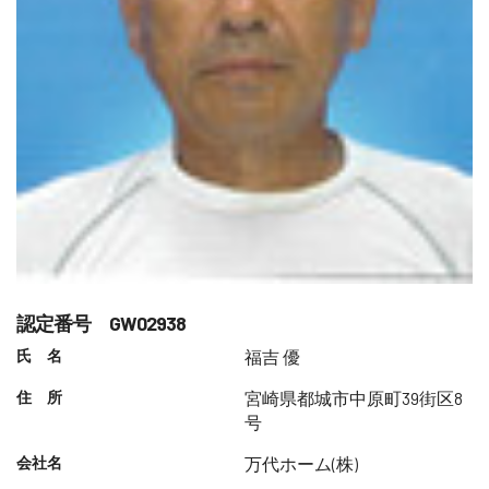
認定番号 GW02938
氏 名
福吉 優
住 所
宮崎県都城市中原町39街区8
号
会社名
万代ホーム(株)