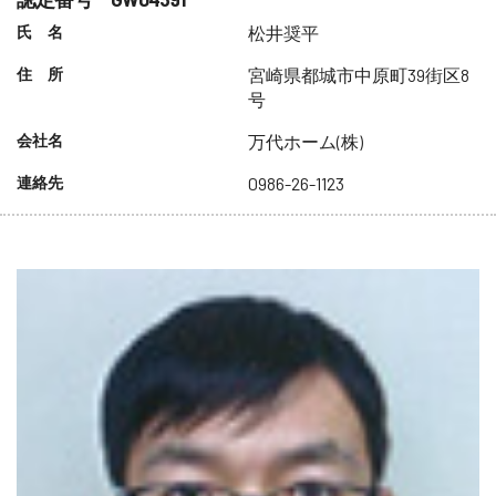
氏 名
松井奨平
住 所
宮崎県都城市中原町39街区8
号
会社名
万代ホーム(株)
連絡先
0986-26-1123